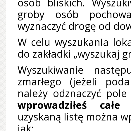
osób bliskich. Wyszuk
groby osób pochowa
wyznaczyć drogę od do
W celu wyszukania lokal
do zakładki „wyszukaj g
Wyszukiwanie następ
zmarłego (jeżeli pod
należy odznaczyć pol
wprowadziłeś całe 
uzyskaną listę można wp
jak: