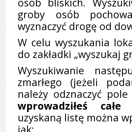
osób bliskich. Wyszuk
groby osób pochowa
wyznaczyć drogę od do
W celu wyszukania lokal
do zakładki „wyszukaj g
Wyszukiwanie następ
zmarłego (jeżeli pod
należy odznaczyć pol
wprowadziłeś całe 
uzyskaną listę można wp
jak: